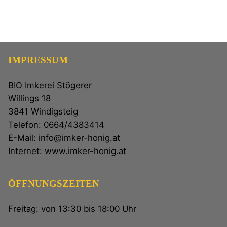
IMPRESSUM
BIO Imkerei Stögerer
Willings 18
3841 Windigsteig
Telefon: 0664/4383414
E-Mail: info@imker-honig.at
Internet: www.imker-honig.at
ÖFFNUNGSZEITEN
Freitag: von 13:30 bis 18:00 Uhr